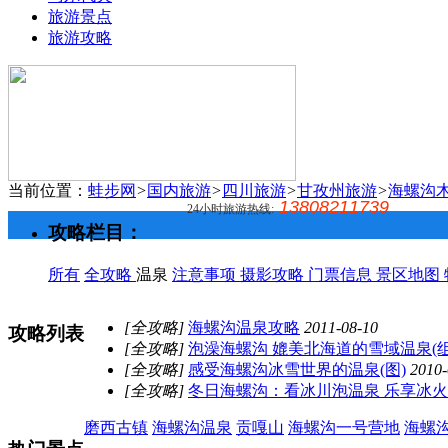
旅游景点
旅游攻略
当前位置：
蛙步网
>
国内旅游
>
四川旅游
>
甘孜州旅游
>
海螺沟
13808211739
24小时旅游热线:
攻略栏目：
所有
全攻略
温泉
注意事项
摄影攻略
门票信息
景区地图
[全攻略]
海螺沟温泉攻略
2011-08-10
攻略列表
[全攻略]
泡澡海螺沟 媲美北海道的雪域温泉(组
[全攻略]
感受海螺沟冰雪世界的温泉(图)
2010-
[全攻略]
冬日海螺沟：看冰川泡温泉 乐享冰火
磨西古镇
海螺沟温泉
贡嘎山
海螺沟一号营地
海螺