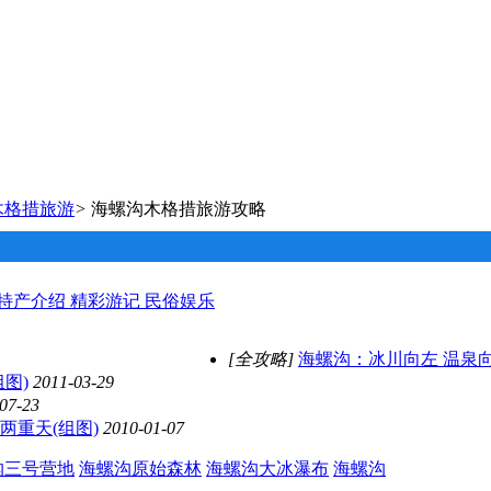
木格措旅游
>
海螺沟木格措旅游攻略
特产介绍
精彩游记
民俗娱乐
[全攻略]
海螺沟：冰川向左 温泉向
图)
2011-03-29
07-23
两重天(组图)
2010-01-07
沟三号营地
海螺沟原始森林
海螺沟大冰瀑布
海螺沟