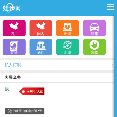
四川
国内
出境
租车
签证
酒店
汇率
攻略
私人订制
火爆套餐
￥600/人起
【恋上峨眉山乐山往返2天1