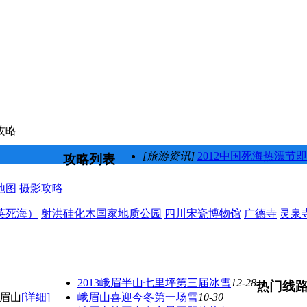
攻略
[旅游资讯]
2012中国死海热漂节
攻略列表
地图
摄影攻略
英死海）
射洪硅化木国家地质公园
四川宋瓷博物馆
广德寺
灵泉
2013峨眉半山七里坪第三届冰雪
12-28
热门线
眉山
[详细]
峨眉山喜迎今冬第一场雪
10-30