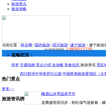
旅游景点
旅游攻略
当前位置：
蛙步网
>
国内旅游
>
四川旅游
>
遂宁旅游
>
遂宁旅游
13808211739
24小时旅游热线:
攻略栏目：
所有
交通指南
景点介绍
全攻略
美食信息
旅游资讯
景区
四川射洪中华侏罗纪公园
中国死海旅游度假区（大
热门景点
更多
>>
峨眉山冰雪温泉节开
旅游资讯榜
龙腾盛世辞旧岁，蛇吐瑞气迎新春，峨