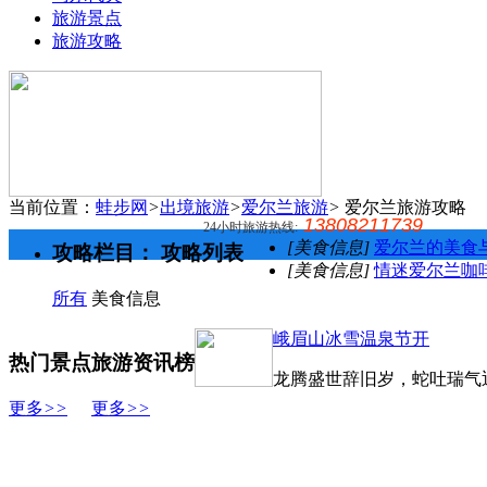
旅游景点
旅游攻略
当前位置：
蛙步网
>
出境旅游
>
爱尔兰旅游
>
爱尔兰旅游攻略
13808211739
24小时旅游热线:
[美食信息]
爱尔兰的美食
攻略栏目：
攻略列表
[美食信息]
情迷爱尔兰咖
所有
美食信息
峨眉山冰雪温泉节开
热门景点
旅游资讯榜
龙腾盛世辞旧岁，蛇吐瑞气
更多
>>
更多
>>