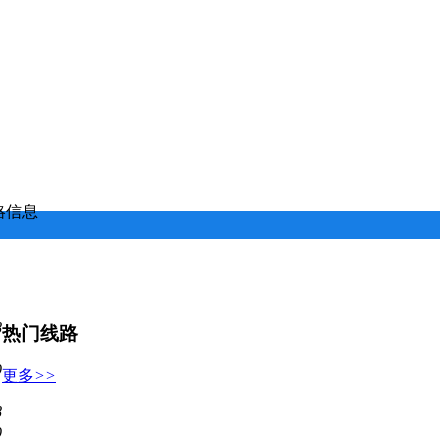
略信息
8
热门线路
9
更多
>>
8
9