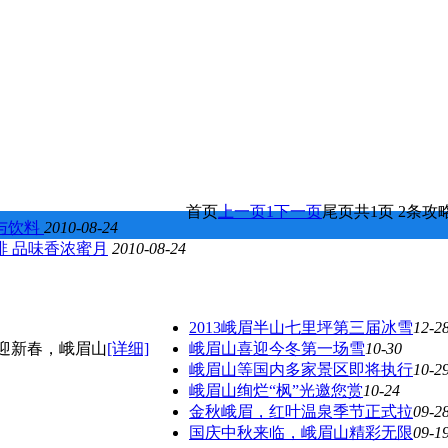
首页
上一页
1
下一页
尾页
共1页 2条攻
与饮料
2010-08-24
啡 品味香浓蜜月
2010-08-24
2013峨眉半山七里坪第三届冰雪
12-2
迎新春，峨眉山
[详细]
峨眉山喜迎今冬第一场雪
10-30
峨眉山等国内多家景区即将执行
10-2
峨眉山绚烂“枫”光邀您赏
10-24
金秋峨眉，红叶温泉季节正式拉
09-2
国庆中秋来临，峨眉山精彩无限
09-1