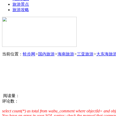
旅游景点
旅游攻略
当前位置：
蛙步网
>
国内旅游
>
海南旅游
>
三亚旅游
>
大东海旅
阅读量：
评论数：
select count(*) as total from wabu_comment where objectId= and o
You have an error in your SQL syntax; check the manual that corresp