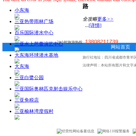
路
小东海
全攻略
更多
>>
三亚热带雨林广场
...
[详情]
百乐国际潜水中心
13808211739
24小时旅游热线:
三亚水上芭蕾演艺中心
网站首页
大东海环球潜水基地
旅行社地址：四川省成都市青羊区白丝
法律声明：本站所有图片和文字
大东海
三亚白鹭公园
三亚国际奥林匹克射击娱乐中心
三亚免税店
三亚榆林湾度假村