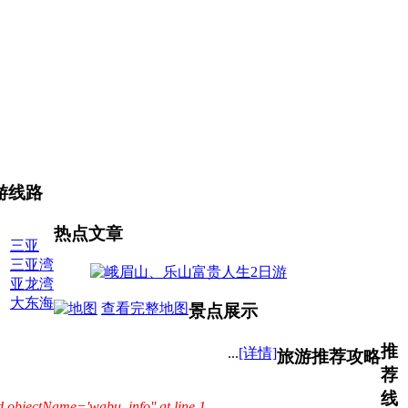
游线路
热点文章
三亚
三亚湾
亚龙湾
大东海
查看完整地图
景点
展示
推
...
[详情]
旅游推荐攻略
荐
线
d objectName='wabu_info'' at line 1