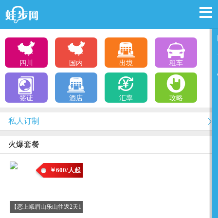
四川
国内
出境
租车
签证
酒店
汇率
攻略
私人订制
火爆套餐
￥600/人起
【恋上峨眉山乐山往返2天1