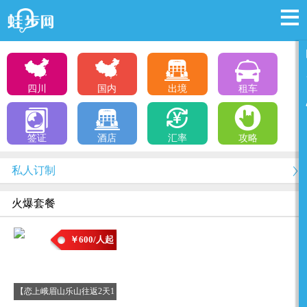
四川
国内
出境
租车
签证
酒店
汇率
攻略
私人订制
火爆套餐
￥600/人起
【恋上峨眉山乐山往返2天1