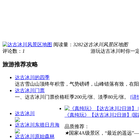
阅读量：
3282
达古冰川风景区地图
评论数：
1
游玩达古冰川时你一定要
旅游推荐攻略
达古冰川的四季
达古雪山山顶终年积雪，气势磅磗，山峰错落有致，在
达古冰川门票
一、达古冰川门票价格旺季200元/张、淡季80元/张。
[详
达古冰川
《真纯玩》【达古冰川2日游】|国家
达古冰川东措日月海
品质推荐：
★
国家4A级景区，“最近的遥远”
达古冰川原始森林