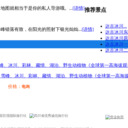
图就相当于是你的私人导游哦。...
[详情]
推荐景点
达古冰川...
错落有致，在阳光的照射下银光灿灿...
[详情]
达古冰川东措
达古冰川原始
达古冰川一号
达古冰川二、
景区；雪峰、冰川、彩林、藏情、湖泊、野生动植物《全球第一高海
价格：
电询