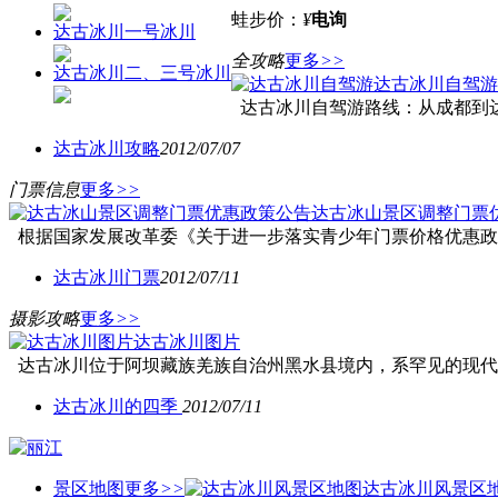
蛙步价：
¥
电询
达古冰川一号冰川
全攻略
更多
>>
达古冰川二、三号冰川
达古冰川自驾游
达古冰川自驾游路线：从成都到达古冰川
达古冰川攻略
2012/07/07
门票信息
更多
>>
达古冰山景区调整门票
根据国家发展改革委《关于进一步落实青少年门票价格优惠政策
达古冰川门票
2012/07/11
摄影攻略
更多
>>
达古冰川图片
达古冰川位于阿坝藏族羌族自治州黑水县境内，系罕见的现代山
达古冰川的四季
2012/07/11
景区地图
更多
>>
达古冰川风景区