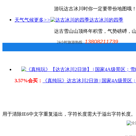
游玩达古冰川时你一定要带份地图哦！地
天气气候
更多
>>
达古冰川的四季
达古雪山山顶终年积雪，气势磅磗，山峰
13808211739
24小时旅游热线:
3.57%会买：
《真纯玩》达古冰川2日游 | 国家4A级
用于清除IE6中文字重复溢出，字符长度需大于溢出字符长度。