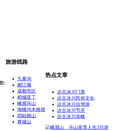
旅游线路
热点文章
九寨沟
数:
都江堰
成都市区
达古冰川门票
稻城亚丁
达古冰川民俗文化
峨眉乐山
达古冰川自驾游
海螺沟木格措
达古冰川节庆
四姑娘山
达古冰川攻略
青城山