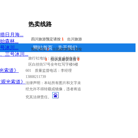
热卖线路
日月海...
四川旅游预定请按
1
出川旅游
森林...
网站首页
关于我们
冰川...
预定请按
2
出国旅游预定请按
三号冰川...
付款方式
友情连接
旅行社地址：四川省成都市青羊
3
投诉及建议请按
0
区白丝街57号全年红写字楼6楼
会员注册
法律律师
601 质量监督电话：李经理
公司地图
免责声明
真
13808211739
拔观光索道》
伪验证
法律声明：本站所有图片和文字未
经允许不得转载或镜像，违者将追
究其法律责任。