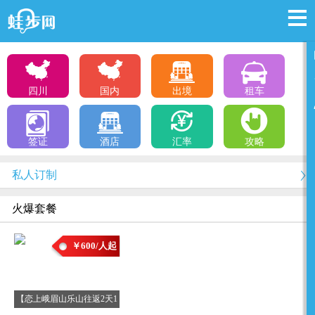
四川
国内
出境
租车
签证
酒店
汇率
攻略
私人订制
火爆套餐
￥600/人起
【恋上峨眉山乐山往返2天1