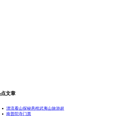
热点文章
漂流看山探秘悬棺武夷山旅游超
南普陀寺门票