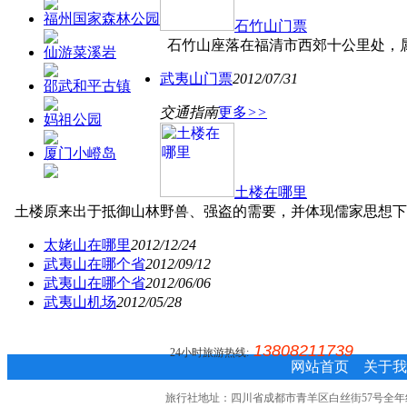
福州国家森林公园
石竹山门票
石竹山座落在福清市西郊十公里处，属闽
仙游菜溪岩
武夷山门票
2012/07/31
邵武和平古镇
交通指南
更多
>>
妈祖公园
厦门小嶝岛
土楼在哪里
土楼原来出于抵御山林野兽、强盗的需要，并体现儒家思想下大
太姥山在哪里
2012/12/24
武夷山在哪个省
2012/09/12
武夷山在哪个省
2012/06/06
武夷山机场
2012/05/28
13808211739
24小时旅游热线:
网站首页
关于我
旅行社地址：四川省成都市青羊区白丝街57号全年红写字