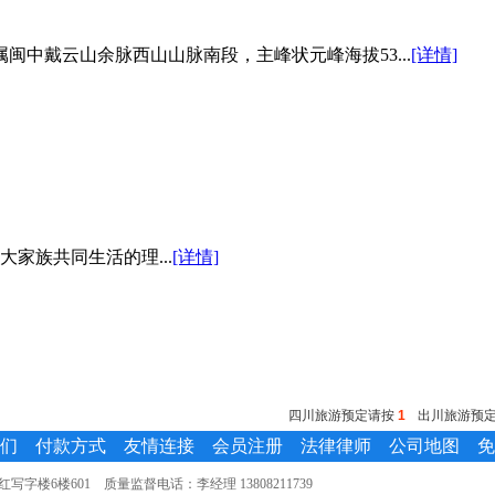
中戴云山余脉西山山脉南段，主峰状元峰海拔53...
[详情]
家族共同生活的理...
[详情]
四川旅游预定请按
1
出川旅游预
们
付款方式
友情连接
会员注册
法律律师
公司地图
免
楼6楼601 质量监督电话：李经理 13808211739