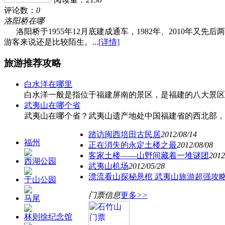
评论数：
0
洛阳桥在哪
洛阳桥于1955年12月底建成通车，1982年、2010年
游客来说还是比较陌生。...
[详情]
旅游推荐攻略
白水洋在哪里
白水洋一般是指位于福建屏南的景区，是福建的八大景
武夷山在哪个省
武夷山在哪个省？武夷山遗产地处中国福建省的西北部
踏访闽西培田古民居
2012/08/14
福州
正在消失的永定土楼之最
2012/08/08
客家土楼——山野间藏着一堆谜团
2012
西湖公园
武夷山机场
2012/05/28
漂流看山探秘悬棺 武夷山旅游超强攻
于山公园
门票信息
更多
>>
马尾
林则徐纪念馆