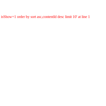
sShow=1 order by sort asc,contentId desc limit 10' at line 1