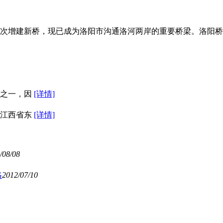
又先后两次增建新桥，现已成为洛阳市沟通洛河两岸的重要桥梁。洛
区之一，因
[详情]
，江西省东
[详情]
/08/08
略
2012/07/10