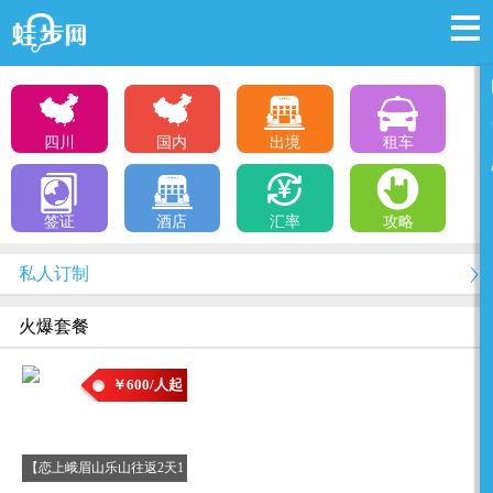
四川
国内
出境
租车
签证
酒店
汇率
攻略
私人订制
火爆套餐
￥600/人起
【恋上峨眉山乐山往返2天1