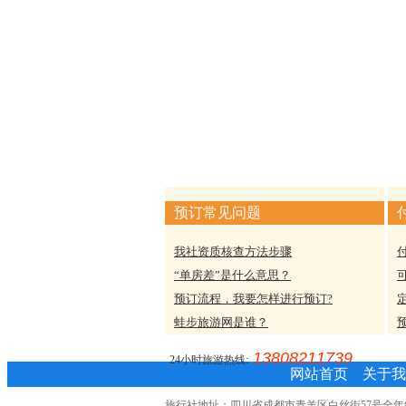
预订常见问题
我社资质核查方法步骤
“单房差”是什么意思？
预订流程，我要怎样进行预订?
蛙步旅游网是谁？
13808211739
24小时旅游热线:
网站首页
关于我
旅行社地址：四川省成都市青羊区白丝街57号全年红写字