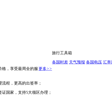
旅行工具箱
各国时差
天气预报
各国电压
汇率
价格，享受最周全的服
更多
>>
理流程，更高的出签率；
个签证国家，支持5大领区办理；