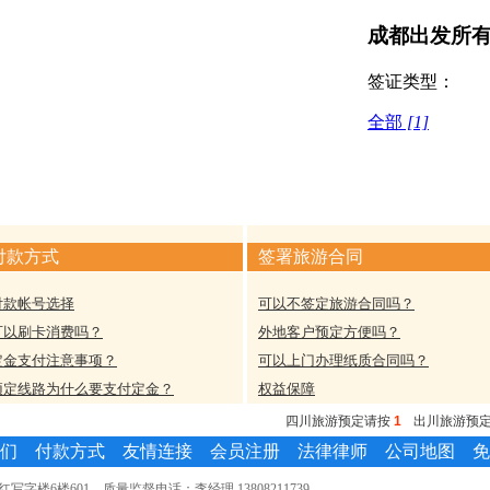
成都出发所
签证类型：
全部
[1]
付款方式
签署旅游合同
付款帐号选择
可以不签定旅游合同吗？
可以刷卡消费吗？
外地客户预定方便吗？
定金支付注意事项？
可以上门办理纸质合同吗？
预定线路为什么要支付定金？
权益保障
四川旅游预定请按
1
出川旅游预
们
付款方式
友情连接
会员注册
法律律师
公司地图
免
楼6楼601 质量监督电话：李经理 13808211739