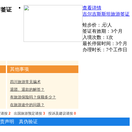
查看详情
有签证
吉尔吉斯斯坦旅游签证
蛙步价：
元
/人
签证有效期：3个月
入境次数：1次
最长停留时间：3个月
办理时长：7个工作日
其他事项
四川旅游常见骗术
退团、退款的解答？
有旅游保险吗？保额多少？
在旅游途中的问题？
定请按
2
出国旅游预定请按
3
投诉及建议请按
0
责声明
真伪验证