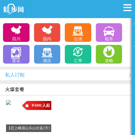
四川
国内
出境
租车
签证
酒店
汇率
攻略
私人订制
火爆套餐
￥600/人起
【恋上峨眉山乐山往返2天1