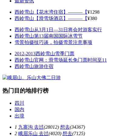
最新资讯
西岭雪山【花水湾住宿】———【
¥1298
西岭雪山【滑雪场酒店】———【
¥380
西岭雪山从3月1日—31日将会对游客实行
西岭雪山第13届南国国际冰雪节
雪景拍摄技巧谈，拍摄雪景注意事项
2012-2013西岭雪山雪季门票
西岭雪山官网：滑雪场延长免门票时间至11
西岭雪山旅游住宿
热门目的地排行榜
四川
国内
出境
1
九寨沟
去过
(28012)
想去
(34367)
2
峨眉乐山
去过
(4020)
想去
(7125)