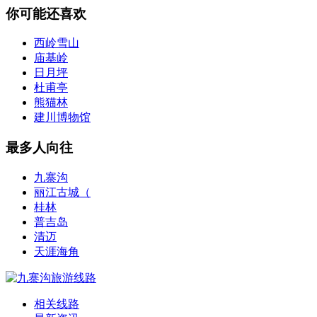
你可能还喜欢
西岭雪山
庙基岭
日月坪
杜甫亭
熊猫林
建川博物馆
最多人向往
九寨沟
丽江古城（
桂林
普吉岛
清迈
天涯海角
相关线路