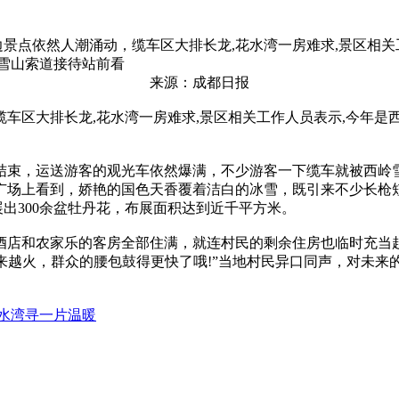
点依然人潮涌动，缆车区大排长龙,花水湾一房难求,景区相关工
雪山索道接待站前看
来源：成都日报
区大排长龙,花水湾一房难求,景区相关工作人员表示,今年是西
束，运送游客的观光车依然爆满，不少游客一下缆车就被西岭雪
广场上看到，娇艳的国色天香覆着洁白的冰雪，既引来不少长枪短
展出300余盆牡丹花，布展面积达到近千平方米。
和农家乐的客房全部住满，就连村民的剩余住房也临时充当起了
越来越火，群众的腰包鼓得更快了哦!”当地村民异口同声，对未来
水湾寻一片温暖