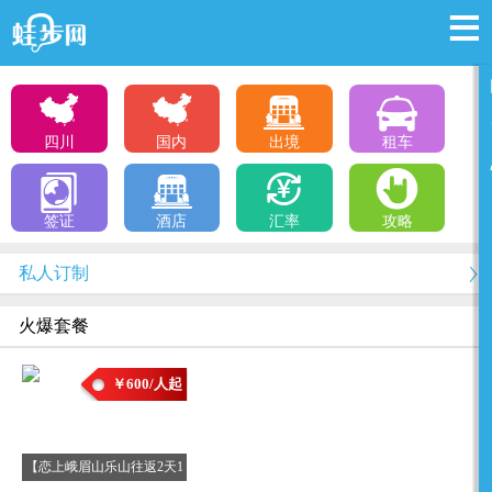
四川
国内
出境
租车
签证
酒店
汇率
攻略
私人订制
火爆套餐
￥600/人起
【恋上峨眉山乐山往返2天1