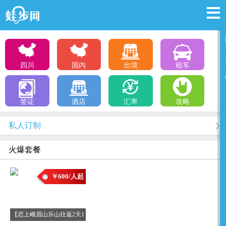
四川
国内
出境
租车
签证
酒店
汇率
攻略
私人订制
火爆套餐
￥600/人起
【恋上峨眉山乐山往返2天1