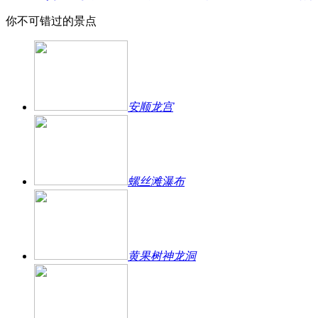
你不可错过的景点
安顺龙宫
螺丝滩瀑布
黄果树神龙洞