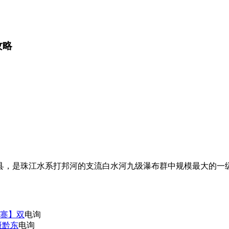
攻略
是珠江水系打邦河的支流白水河九级瀑布群中规模最大的一级
寨】双
电询
摄黔东
电询