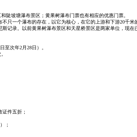
区和陡坡塘瀑布景区；黄果树瀑布门票也有相应的优惠门票。
一个瀑布的存在，以它为核心，在它的上游和下游20千米的河
尼斯记录。以前黄果树瀑布景区和天星桥景区是两家单位，现在
。
1日至次年2月28日）。
次。
效证件五折；
证）；