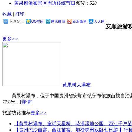
黄果树瀑布景区周边传统节日
阅读：528
收藏
|
打印
分享到：
QQ空间
腾讯微博
新浪微博
人人网
安顺旅游
更多
>>
黄果树大瀑布
黄果树瀑布，位于中国贵州省安顺市镇宁布依族苗族自治县，
77.8米…
[详情]
旅游线路推荐
更多
>>
【黄果树瀑布、童话天星桥、花溪湿地公园、西江千户苗
【贵州岜沙苗寨、西江苗寨、加榜梯田双卧七日游 】行