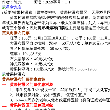
作者：陈龙 阅读：2659
字号：
T
|
T
[摘要]
黄果树瀑布门票主要抱括：黄果树瀑布景区、天星桥景
黄果树瀑布属喀斯特地貌中的侵蚀裂典型瀑布。黄果树瀑布不只
年被大世界吉尼斯总部评为世界上最大的瀑布群，列入世界吉
就有三个景点；因此
黄果树瀑布门票
也主要是包括这三个景点
黄果树瀑布门票
旺季：180元（3月1日至10月31日），淡季：160元（11月
大瀑布景区自动扶梯：双程： 50元/人*次；单程30元/人*
景区环保车车票价格： 50元/人*次。
缆车： 10元/人*次
石头寨景区： 40元/人*次
神龙洞景点： 70元/人*次
黄果树漂流：158元/人*次 游玩时间：8:00 - 19:00
黄果树瀑布门票优惠政策
一、
黄果树景区门票优惠对象
：
1、学生凭学生证 现役士官、军官 残疾人、下岗工人凭有
2、城市低保对象、农村“五保户”凭证件五折；
3、60—69周岁的老年人凭有效证件五折（身份证或老年
二、
黄果树景区门票免票对象
：