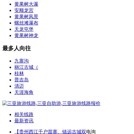
黄果树大瀑
安顺龙宫
黄果树风景
螺丝滩瀑布
天龙屯堡
黄果树神龙
最多人向往
九寨沟
丽江古城（
桂林
普吉岛
清迈
天涯海角
相关线路
最新资讯
【贵州西江千户苗寨、镇远古城双
电询