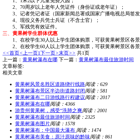
1、1米2以下儿童免费入园；
2、70周岁以上老年人凭证件（身份证或老年证）；
3、记者凭记者证（国家新闻总署或国家广播电视总局签发
4、现役义务兵凭士兵证（不含士官）；
5、军残凭有效证件。
三、
黄果树学生群体优惠
1、在校学生30人以上学生团体购票，可获黄果树景区各景
2、在校学生60人以上学生团体购票，可获黄果树景区各景
<<
首页
<
上一页
1
下一页
>
末页
>>
共1页
上一篇：
黄果树瀑布在哪
下一篇：
黄果树瀑布最佳旅游时间
文章标签:
相关文章
黄果树风景名胜区道路绕行线路
阅读：629
黄果树瀑布景区半边街道路封闭
阅读：581
黄果树瀑布二日游线路行程建议
阅读：2017
黄果树瀑布在哪
阅读：4366
游贵州黄果树，感受“洗肺之爽
阅读：2001
黄果树瀑布最佳旅游时间
阅读：2325
黄果树瀑布图片
阅读：1578
黄果树瀑布：中国最大瀑布
阅读：1474
黄果树瀑布美食：原汁原味的黔味
阅读：861