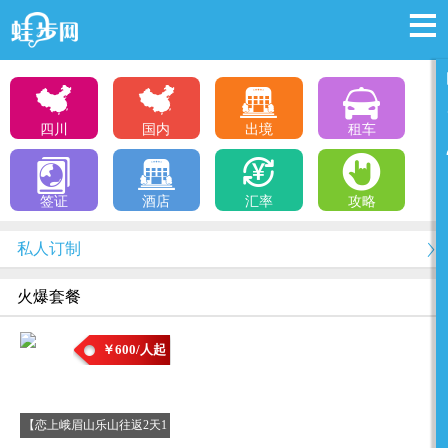
四川
国内
出境
租车
签证
酒店
汇率
攻略
私人订制
火爆套餐
￥600/人起
【恋上峨眉山乐山往返2天1