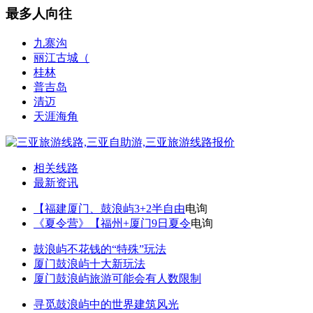
最多人向往
九寨沟
丽江古城（
桂林
普吉岛
清迈
天涯海角
相关线路
最新资讯
【福建厦门、鼓浪屿3+2半自由
电询
《夏令营》【福州+厦门9日夏令
电询
鼓浪屿不花钱的“特殊”玩法
厦门鼓浪屿十大新玩法
厦门鼓浪屿旅游可能会有人数限制
寻觅鼓浪屿中的世界建筑风光