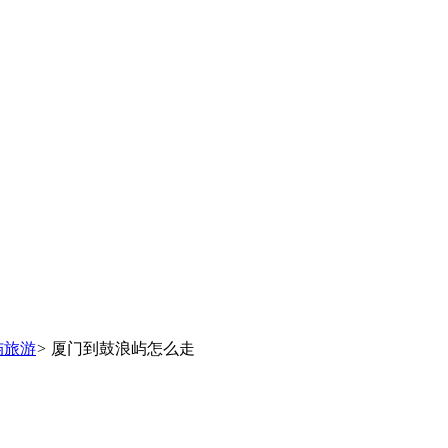
屿旅游
>
厦门到鼓浪屿怎么走