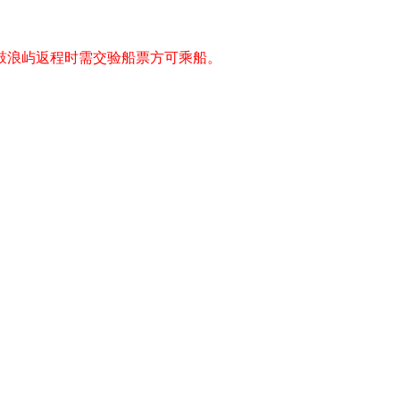
鼓浪屿返程时需交验船票方可乘船。