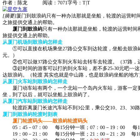
作者：陈龙 阅读：7071
字号：
T
|
T
[摘要]
厦门到鼓浪屿只有一种办法那就是坐船，轮渡的运营时
之旅提供交通上的帮助。
厦门到鼓浪屿
只有一种办法那就是坐船，轮渡的运营时间
旅提供交通上的帮助。
从厦门机场到鼓浪屿怎样走
①可以直接在机场乘坐27路公交车到达轮渡，坐船去鼓浪屿。（2
元。）
②也可以做37路公交车到火车站去转车去轮渡。（37路，运营线
③赶时间的游客可以打的到火车站，差不多25-30元吧~~这
达鼓浪屿。（轮渡 其实也就是中山路，也是鼓浪屿坐船的地方
从厦门火车站到鼓浪屿怎样走
厦门动车站有两个，一个北站一个岛内火车站，游客一定要
坐，到了以后，就可以坐船上鼓浪屿了。
从厦门汽车站到鼓浪屿怎样走
轮渡距离厦门长途汽车站不到3公里，乘公交10、23、30
厦门到鼓浪屿轮渡时刻表
厦门轮渡码头——鼓浪屿轮渡码头
05：45－07：00 每15分钟一班；07：00－19：00 每
19：00－21：00 每15分钟一班；21：00－21：20 每