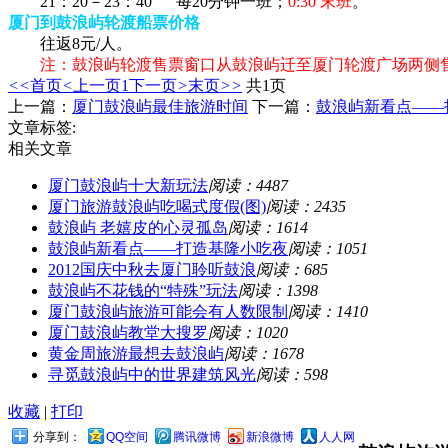
21：20－23：40 每20分钟一班；
0:30 末班
。
厦门到鼓浪屿轮渡船票价格
往返8元/人。
注：鼓浪屿轮渡售票窗口从鼓浪屿迁至厦门轮渡广场两侧
<<
首页
<
上一页
1
下一页
>
末页
>>
共1页
上一篇：
厦门鼓浪屿最佳旅游时间
下一篇：
鼓浪屿新看点——
文章标签:
相关文章
厦门鼓浪屿十大新玩法
阅读：4487
厦门旅游鼓浪屿吃喝式度假(图)
阅读：2435
鼓浪屿 老嬉皮的心灵孤岛
阅读：1614
鼓浪屿新看点——打造基隆小吃夜
阅读：1051
2012国庆中秋去厦门聆听鼓浪
阅读：685
鼓浪屿不花钱的“特殊”玩法
阅读：1398
厦门鼓浪屿旅游可能会有人数限制
阅读：1410
厦门鼓浪屿教堂大搜罗
阅读：1020
黄金周旅游最想去鼓浪屿
阅读：1678
寻觅鼓浪屿中的世界建筑风光
阅读：598
收藏
|
打印
分享到：
QQ空间
腾讯微博
新浪微博
人人网