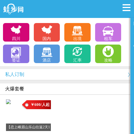
四川
国内
出境
租车
签证
酒店
汇率
攻略
私人订制
火爆套餐
￥600/人起
【恋上峨眉山乐山往返2天1