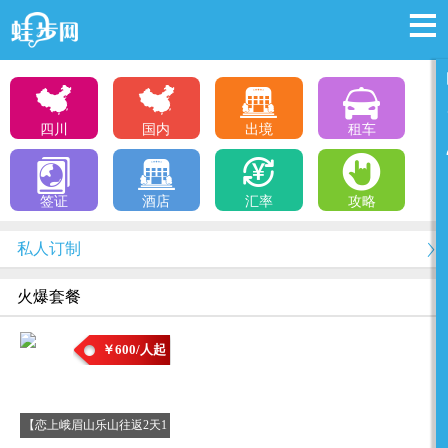
四川
国内
出境
租车
签证
酒店
汇率
攻略
私人订制
火爆套餐
￥600/人起
【恋上峨眉山乐山往返2天1