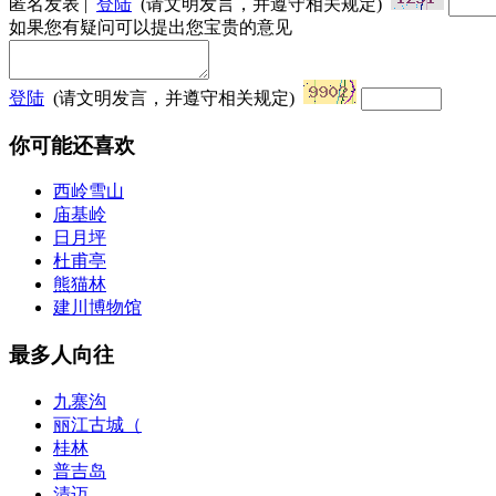
匿名发表 |
登陆
(请文明发言，并遵守相关规定)
如果您有疑问可以提出您宝贵的意见
登陆
(请文明发言，并遵守相关规定)
你可能还喜欢
西岭雪山
庙基岭
日月坪
杜甫亭
熊猫林
建川博物馆
最多人向往
九寨沟
丽江古城（
桂林
普吉岛
清迈