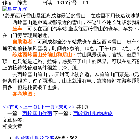
作者：陈龙 阅读：1315
字号：
T
|
T
[摘要]
西岭雪山是距离成都最近的雪山，在这里不用长途跋涉
西岭雪山是距离成都最近的雪山，在这里不用长途跋涉就能
坐车
：
可以在西门汽车站 坐发往西岭雪山的班车。车费：
在山门旁管理局附近。
自助游者
：
可到成都金沙车站乘班车直达西岭雪山，班车时
通索道前往暴风雪场，时间有9点的、10点，下午1点、2点、3
综述西岭雪山分前山和后山
：
前山风景优美，省钱。但是
顶，也只能是赶路、拉练，感受不了山上的风景。可以在红石
上的接待站普遍条件很差，冷、脏。
去西岭雪山前山，3天时间比较合适。以前前山门票是30元/
但条件很差，过了两溪口，山上就没有电，靠接待站在游客睡
目多，但是耗费银子也多。
参考地图
：
<<
首页
<
上一页
1
下一页
>
末页
>>
共1页
上一篇：
西岭雪山住宿
下一篇：
西岭雪山购物攻略
文章标签:
相关文章
西岭雪山购物攻略
阅读：562