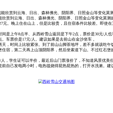
就能欣赏到云海、日出、森林佛光、阴阳界、日照金山等变化莫
欣赏到云海、日出、森林佛光、阴阳界、日照金山等变化莫测
27元。晚上住在山上，但是比较贵，且住宿条件比较差。即使
间是上午8点半、从西岭雪山返回是下午2点，票价是30元/人
点。车票价是17元/人。建议如果是去前山在金沙坐车 。
两天，时间上比较紧张。到了前山山脚茶地坪，差不多就该吃午
堡住宿，第二天再上山顶阴阳界，然后坐索道下山。不过红石堡
人，学生证可以半价，最近后山门票涨价了，不知道风景优美但条
觉前自己发电两小时，电热毯烧得屁热屁热的，打开水洗漱。建