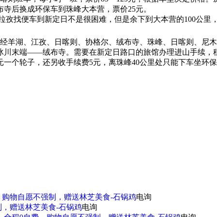
布寺后换成环保车到珠峰大本营，票价25元。
拉孜找便车到新定日不是很困难，但是余下到大本营的100公里
经羊湖、江孜、日喀则、协格尔、绒布寺、珠峰、日喀则、尼木县
的绒布冰川末端——绒布寺。需要在新定日路口的旅馆办理进山手续
50元一个轮子，还另收手续费5元，离珠峰40公里处只能下车坐环
、购物自愿不强制，赠送林芝美食-石锅鸡
电询
制，赠送林芝美食-石锅鸡
电询