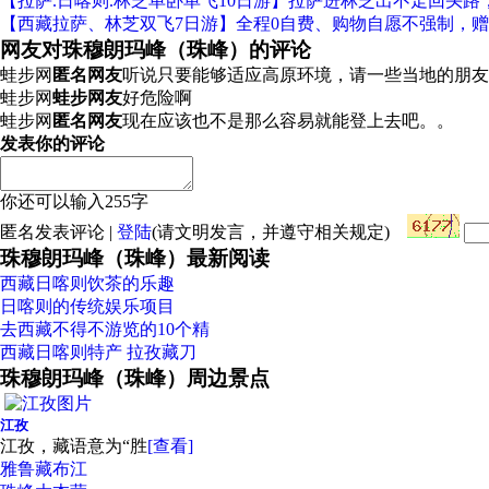
【拉萨.日喀则.林芝单卧单飞10日游】拉萨进林芝出不走回头路
【西藏拉萨、林芝双飞7日游】全程0自费、购物自愿不强制，赠
网友对珠穆朗玛峰（珠峰）的评论
蛙步网
匿名网友
听说只要能够适应高原环境，请一些当地的朋友
蛙步网
蛙步网友
好危险啊
蛙步网
匿名网友
现在应该也不是那么容易就能登上去吧。。
发表你的评论
你还可以输入
255
字
匿名发表评论
|
登陆
(请文明发言，并遵守
相关规定
)
珠穆朗玛峰（珠峰）最新阅读
西藏日喀则饮茶的乐趣
日喀则的传统娱乐项目
去西藏不得不游览的10个精
西藏日喀则特产 拉孜藏刀
珠穆朗玛峰（珠峰）周边景点
江孜
江孜，藏语意为“胜
[查看]
雅鲁藏布江