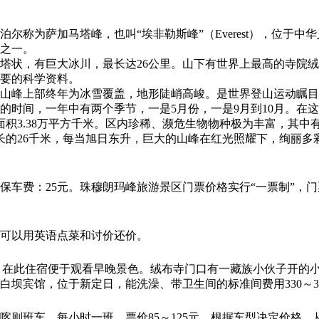
峰，尼泊尔称为萨加马塔峰，也叫“埃非勒斯峰”（Everest），
山之一。
，有巨大冰川，最长达26公里。山下有世界上最高的寺院绒布寺。1
要的科学资料。
山峰上部终年为冰雪覆盖，地形陡峭高峻。是世界登山运动瞩目
的时间，一年中有两个季节，一是5月份，一是9月到10月。在
积3.38万平方千米。区内珍稀、濒危生物物种极为丰富，其中
，最长的26千米，每当旭日东升，巨大的山峰在红光照耀下，绚丽
峰环保车费：25元。珠穆朗玛峰旅游景区门票价格实行“一票制”，
。
可以用英语点菜和讨价还价。
∕床。在此住宿便于观看早晚景色。绒布寺门口有一藏族小伙子开
坝宾馆，位于新定日，能洗澡、带卫生间的标准间费用330～34
喀则班车，每小时一班，票价85～125元，根据车型决定价格