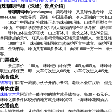
[门票信息]
[美食信息]
[餐饮住宿]
[交通信息]
[登山活动]
[珠穆朗玛峰（珠峰）景点介绍]
珠穆朗玛峰
(Qomolangma)，简称珠峰，又意译作圣母
8844.43m，为世界第一高峰，中国最美的、令人震撼的十大名
1952年中国政府将此峰正名为珠穆朗玛峰。山体呈巨型金字塔状
上峰顶。中国科学院曾多次组织大规模的综合科学考察，获得重
珠峰山体呈金字塔状，山上有冰川，最长之冰川达26公里。
暴同肆虐的天气，狂风夹着积雪和砂石铺天盖地而来。攀登珠峰
1989年3月，珠穆朗玛峰国家自然保护区宣告成立。保护区面
羊、金钱豹等。峰顶共有600多条冰川，面积1600平方千米
客。
门票信息
景点票价： 180元；珠峰进山环保费：405元/605元；珠
取进山环保费，即：大车每次进入605元，小车每次进入405元
美食信息
绒布寺
门口有一藏族小伙子开的小餐馆。老板不会讲汉语，但是
餐饮住宿
珠峰大本营
附近唯一能住宿的地方就是绒布寺。每30～45元
珠峰之前条件比较好的地方就是珠峰宾馆、上海珠峰花园酒店、白
交通信息
班车旅游路线：从拉萨出发到日喀则，在拉萨西郊客运站乘坐日