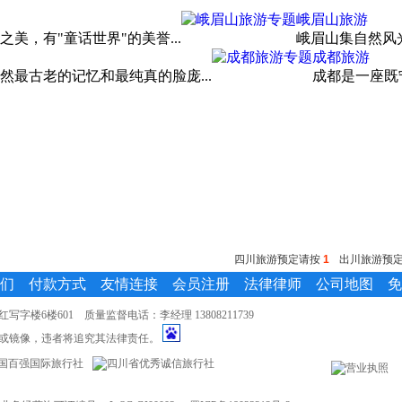
峨眉山旅游
，有"童话世界"的美誉...
峨眉山集自然风
成都旅游
最古老的记忆和最纯真的脸庞...
成都是一座既
四川旅游预定请按
1
出川旅游预
们
付款方式
友情连接
会员注册
法律律师
公司地图
免
楼6楼601 质量监督电话：李经理 13808211739
或镜像，违者将追究其法律责任。