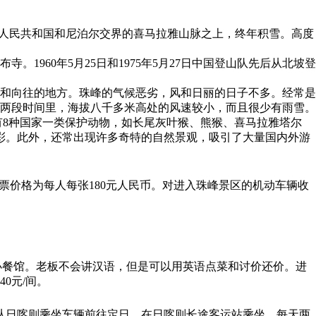
位于中华人民共和国和尼泊尔交界的喜马拉雅山脉之上，终年积雪。高度
960年5月25日和1975年5月27日中国登山队先后从北坡登
和向往的地方。珠峰的气候恶劣，风和日丽的日子不多。经常是
这两段时间里，海拔八千多米高处的风速较小，而且很少有雨雪。
有8种国家一类保护动物，如长尾灰叶猴、熊猴、喜马拉雅塔尔
多彩。此外，还常出现许多奇特的自然景观，吸引了大量国内外游
门票价格为每人每张180元人民币。对进入珠峰景区的机动车辆收
的小餐馆。老板不会讲汉语，但是可以用英语点菜和讨价还价。进
0元/间。
。从日喀则乘坐车辆前往定日，在日喀则长途客运站乘坐，每天两