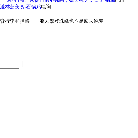
，全程0自费、购物自愿不强制，赠送林芝美食-石锅鸡
电询
送林芝美食-石锅鸡
电询
背行李和指路，一般人攀登珠峰也不是痴人说梦