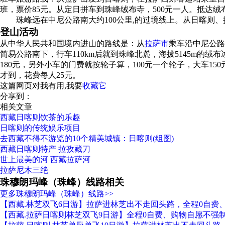
班，票价85元。从定日拼车到珠峰绒布寺，500元一人。抵达绒
珠峰远在中尼公路南大约100公里,的过境线上。从日喀则、
登山活动
从中华人民共和国境内进山的路线是：从
拉萨市
乘车沿中尼公路
简易公路南下，行车110km后就到珠峰北麓，海拔5145m
180元，另外小车的门费就按轮子算，100元一个轮子，大车1
才到，花费每人25元。
这篇网页对我有用,我要
收藏它
分享到：
相关文章
西藏日喀则饮茶的乐趣
日喀则的传统娱乐项目
去西藏不得不游览的10个精美城镇：日喀则(组图)
西藏日喀则特产 拉孜藏刀
世上最美的河 西藏拉萨河
拉萨尼木三绝
珠穆朗玛峰（珠峰）线路相关
更多珠穆朗玛峰（珠峰）线路>>
【西藏.林芝双飞6日游】拉萨进林芝出不走回头路，全程0自费
【西藏.拉萨日喀则林芝双飞9日游】全程0自费、购物自愿不强