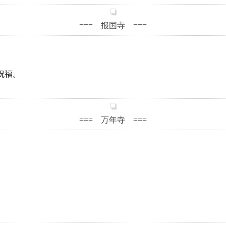
=== 报国寺 ===
祝福。
=== 万年寺 ===