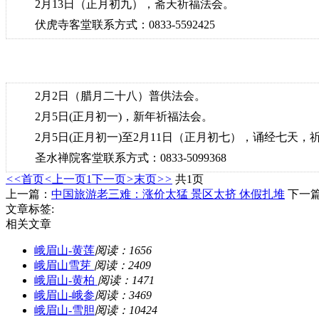
2月13日（正月初九），斋天祈福法会。
伏虎寺客堂联系方式：0833-5592425
2月2日（腊月二十八）普供法会。
2月5日(正月初一)，新年祈福法会。
2月5日(正月初一)至2月11日（正月初七），诵经七天，
圣水禅院客堂联系方式：0833-5099368
<<
首页
<
上一页
1
下一页
>
末页
>>
共1页
上一篇：
中国旅游老三难：涨价太猛 景区太挤 休假扎堆
下一
文章标签:
相关文章
峨眉山-黄莲
阅读：1656
峨眉山雪芽
阅读：2409
峨眉山-黄柏
阅读：1471
峨眉山-峨参
阅读：3469
峨眉山-雪胆
阅读：10424