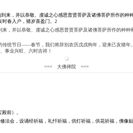
的到来，并以恭敬、虔诚之心感恩普贤菩萨及诸佛菩萨所作的种
亥时春入户，猪岁喜盈门。2
来，并以恭敬、虔诚之心感恩普贤菩萨及诸佛菩萨所作的种种
的传统节日——春节，我们将辞别农历戊戌狗年，迎来己亥猪年
、事业兴旺、六时吉祥！
=== 大佛禅院 ===
宝殿前）。
法会，设诵经祈福，礼忏祈福，供灯祈福，供花祈福，佛像贴