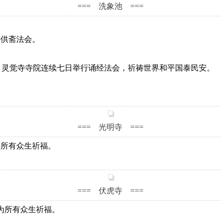
=== 洗象池 ===
供斋法会。
院，灵觉寺寺院连续七日举行诵经法会，祈祷世界和平国泰民安。
=== 光明寺 ===
所有众生祈福。
=== 伏虎寺 ===
为所有众生祈福。