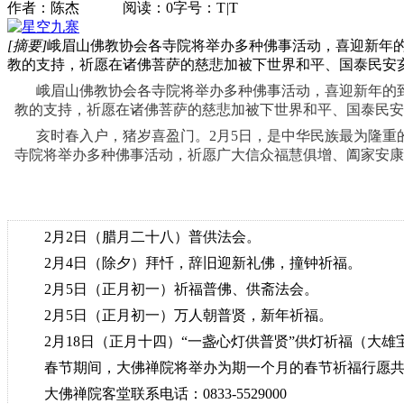
作者：陈杰 阅读：0
字号：
T
|
T
[摘要]
峨眉山佛教协会各寺院将举办多种佛事活动，喜迎新年
教的支持，祈愿在诸佛菩萨的慈悲加被下世界和平、国泰民安
峨眉山佛教协会各寺院将举办多种佛事活动，喜迎新年的到
教的支持，祈愿在诸佛菩萨的慈悲加被下世界和平、国泰民安
亥时春入户，猪岁喜盈门。2月5日，是中华民族最为隆重
寺院将举办多种佛事活动，祈愿广大信众福慧俱增、阖家安康
2月2日（腊月二十八）普供法会。
2月4日（除夕）拜忏，辞旧迎新礼佛，撞钟祈福。
2月5日（正月初一）祈福普佛、供斋法会。
2月5日（正月初一）万人朝普贤，新年祈福。
2月18日（正月十四）“一盏心灯供普贤”供灯祈福（大雄
春节期间，大佛禅院将举办为期一个月的春节祈福行愿共修
大佛禅院客堂联系电话：0833-5529000