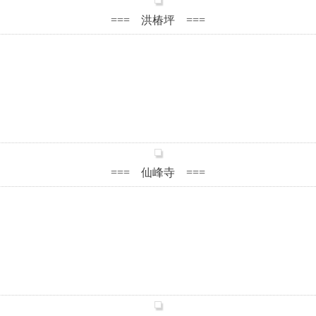
=== 洪椿坪 ===
。
=== 仙峰寺 ===