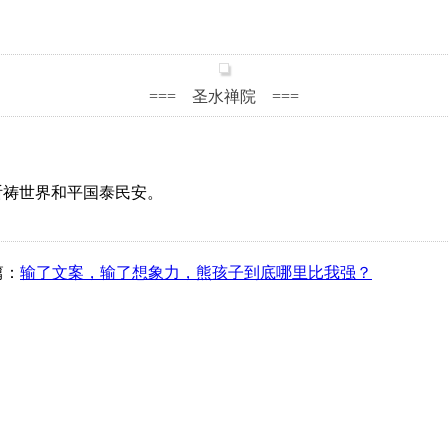
=== 圣水禅院 ===
祈祷世界和平国泰民安。
篇：
输了文案，输了想象力，熊孩子到底哪里比我强？