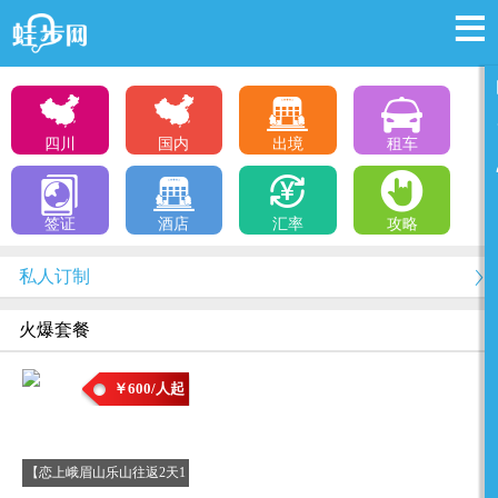
四川
国内
出境
租车
签证
酒店
汇率
攻略
私人订制
火爆套餐
￥600/人起
【恋上峨眉山乐山往返2天1