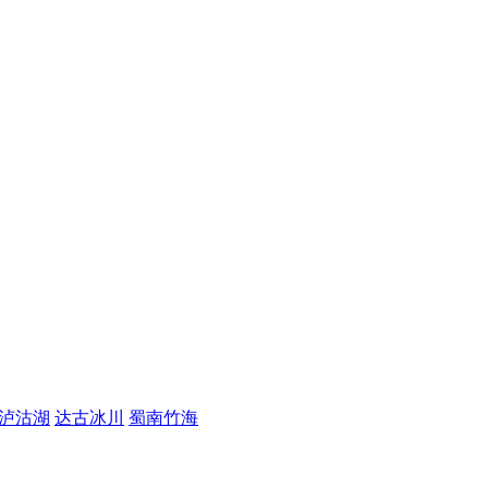
泸沽湖
达古冰川
蜀南竹海