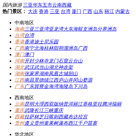
国内旅游
三亚
华东五市
云南
西藏
热门景区：
大连
香港
三亚
台湾
厦门
广西
山东
丽江
内蒙古
中南地区
海南
三亚
三亚湾
亚龙湾
大东海
蜈支洲岛
分界洲岛
台湾
台湾
香港
香港
迪士尼乐园
广西
南宁
北海
桂林
阳朔
涠洲岛
广西
澳门
澳门
河南
开封
少林寺
龙门石窟
云台山
湖北
武汉
武当山
湖北
神农架
湖南
张家界
湖南
凤凰古城
韶山
江西
南昌
景德镇
江西
庐山
井冈山
婺源
广东
广东
巽寮金海湾
海陵岛
下川岛
西南地区
云南
昆明
大理
西双版纳
普洱
丽江
香格里拉
腾冲
瑞丽
重庆
武隆
长江三峡
重庆
西藏
拉萨
林芝
日喀则
西藏
布达拉宫
贵州
遵义
贵州
黄果树瀑布
西江千户苗寨
华北地区