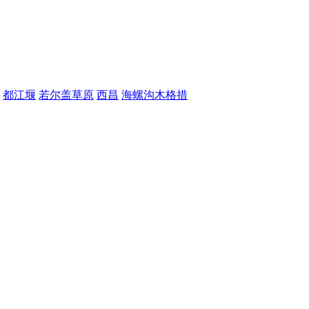
都江堰
若尔盖草原
西昌
海螺沟木格措