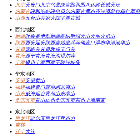
北京
天安门
北京
鸟巢
故宫
颐和园
八达岭长城
天坛
内蒙古
呼和浩特
呼伦贝尔
内蒙古
库布齐沙漠
希拉穆仁草原
山西
五台山
乔家大院
平遥古城
西北地区
新疆
吐鲁番
伊犁
新疆
喀纳斯湖
天山天池
火焰山
陕西
西安
延安
陕西
秦始皇兵马俑
壶口瀑布
华清池
华山
甘肃
嘉峪关
甘肃
敦煌
玉门关
青海
西宁
青海
青海湖
塔尔寺
宁夏
银川
宁夏
西夏王陵
沙坡头
华东地区
安徽
安徽
黄山
福建
福建
厦门
鼓浪屿
武夷山
山东
威海
烟台
青岛
山东
泰山
华东五市
黄山
杭州
华东五市
苏州
上海
南京
东北地区
黑龙江
哈尔滨
黑龙江
亚布力
吉林
辽宁
大连