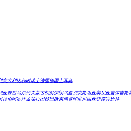
利
意大利
比利时
瑞士
法国
德国
土耳其
利亚
老挝
马尔代夫
蒙古
朝鲜
伊朗
乌兹别克斯坦
亚美尼亚
吉尔吉斯
阿拉伯
阿富汗
孟加拉国
黎巴嫩
柬埔寨
印度尼西亚
菲律宾
迪拜