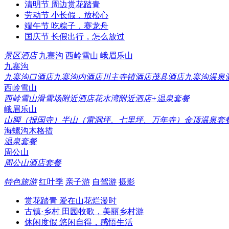
清明节
周边赏花踏青
劳动节
小长假，放松心
端午节
吃粽子，赛龙舟
国庆节
长假出行，怎么放过
景区酒店
九寨沟
西岭雪山
峨眉乐山
九寨沟
九寨沟口酒店
九寨沟内酒店
川主寺镇酒店
茂县酒店
九寨沟温泉
西岭雪山
西岭雪山滑雪场附近酒店
花水湾附近酒店+温泉套餐
峨眉乐山
山脚（报国寺）
半山（雷洞坪、七里坪、万年寺）
金顶
温泉套
海螺沟木格措
温泉套餐
周公山
周公山酒店套餐
特色旅游
红叶季
亲子游
自驾游
摄影
赏花踏青
爱在山花烂漫时
古镇·乡村
田园牧歌，美丽乡村游
休闲度假
悠闲自得，感悟生活