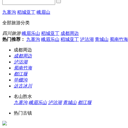
九寨沟
稻城亚丁
峨眉山
全部旅游分类
四川旅游
峨眉乐山
稻城亚丁
成都周边
热门推荐：
九寨沟
峨眉乐山
稻城亚丁
泸沽湖
青城山
蜀南竹海
成都周边
成都周边
泸沽湖
蜀南竹海
都江堰
毕棚沟
达古冰川
名山胜水
九寨沟
峨眉乐山
泸沽湖
青城山
都江堰
热门古镇