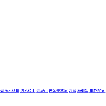
海螺沟木格措
四姑娘山
青城山
若尔盖草原
西昌
毕棚沟
川藏探险