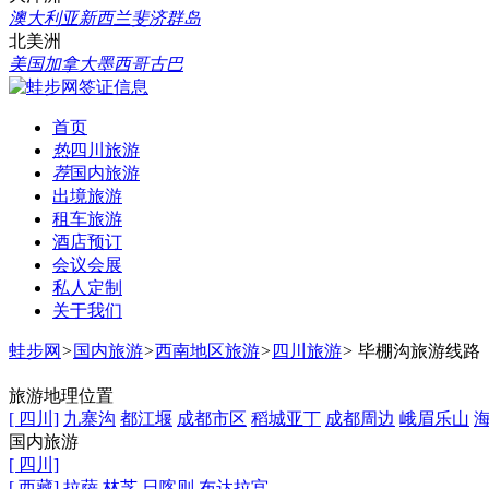
澳大利亚
新西兰
斐济群岛
北美洲
美国
加拿大
墨西哥
古巴
首页
热
四川旅游
荐
国内旅游
出境旅游
租车旅游
酒店预订
会议会展
私人定制
关于我们
蛙步网
>
国内旅游
>
西南地区旅游
>
四川旅游
>
毕棚沟旅游线路
旅游地理位置
[ 四川]
九寨沟
都江堰
成都市区
稻城亚丁
成都周边
峨眉乐山
国内旅游
[ 四川]
[ 西藏]
拉萨
林芝
日喀则
布达拉宫