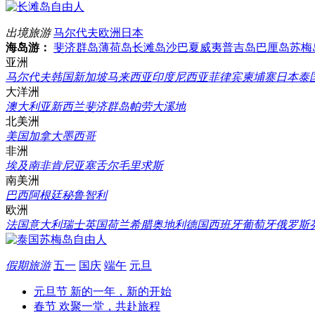
出境旅游
马尔代夫
欧洲
日本
海岛游：
斐济群岛
薄荷岛
长滩岛
沙巴
夏威夷
普吉岛
巴厘岛
苏梅
亚洲
马尔代夫
韩国
新加坡
马来西亚
印度尼西亚
菲律宾
柬埔寨
日本
泰
大洋洲
澳大利亚
新西兰
斐济群岛
帕劳
大溪地
北美洲
美国
加拿大
墨西哥
非洲
埃及
南非
肯尼亚
塞舌尔
毛里求斯
南美洲
巴西
阿根廷
秘鲁
智利
欧洲
法国
意大利
瑞士
英国
荷兰
希腊
奥地利
德国
西班牙
葡萄牙
俄罗斯
假期旅游
五一
国庆
端午
元旦
元旦节
新的一年，新的开始
春节
欢聚一堂，共赴旅程