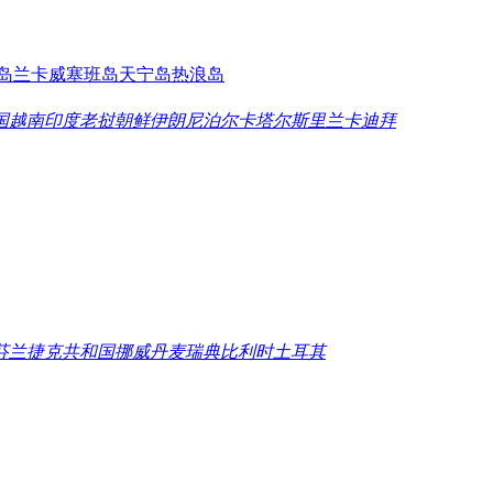
岛
兰卡威
塞班岛
天宁岛
热浪岛
国
越南
印度
老挝
朝鲜
伊朗
尼泊尔
卡塔尔
斯里兰卡
迪拜
芬兰
捷克共和国
挪威
丹麦
瑞典
比利时
土耳其