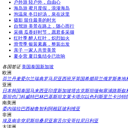
户外游
轻户外，自由心
海岛游
蜜月度假，浪漫海岛
泡温泉
冬日好汤，泉在这里
摄影
留住最美的时光
自驾游
美景在路上，随心而行
采摘
瓜香好时节，愿君多采撷
红叶季
醉人红叶，炽烈如火
滑雪季
银装素裹，整装出发
亲子
一家人共赏美景
夏令营
夏日集结令已吹响
各国签证
美国
泰国
新加坡
欧洲
芬兰
丹麦
爱尔兰
瑞典
罗马尼亚
西班牙
英国
希腊
荷兰
俄罗斯
奥地
亚洲
日本
韩国
泰国
马来西亚
印度
新加坡
塔吉克斯坦
缅甸
塞浦路斯
叙
斯坦
也门
科威特
巴林
巴基斯坦
文莱
卡塔尔
以色列
斯里兰卡
沙特
南美洲
委内瑞拉
巴西
秘鲁
智利
阿根廷
玻利维亚
非洲
埃及
南非
突尼斯
坦桑尼亚
塞舌尔
安哥拉
尼日利亚
大洋洲