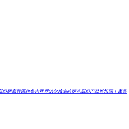
斯坦
阿塞拜疆
格鲁吉亚
尼泊尔
越南
哈萨克斯坦
巴勒斯坦国
土库曼