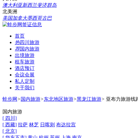
澳大利亚
新西兰
斐济群岛
北美洲
美国
加拿大
墨西哥
古巴
首页
热
四川旅游
荐
国内旅游
出境旅游
租车旅游
酒店预订
会议会展
私人定制
关于我们
蛙步网
>
国内旅游
>
东北地区旅游
>
黑龙江旅游
>
亚布力旅游线
国内旅游
[ 四川]
[ 西藏]
拉萨
林芝
日喀则
布达拉宫
[ 北京]
[ 华东五市]
黄山
杭州
苏州
上海
南京