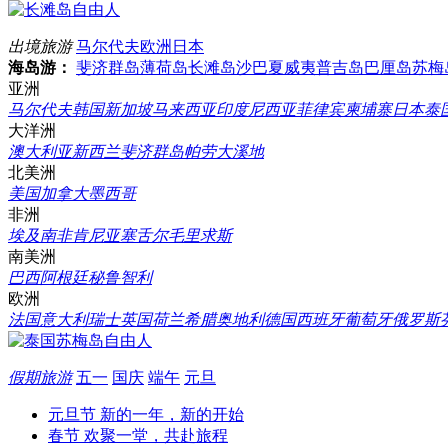
出境旅游
马尔代夫
欧洲
日本
海岛游：
斐济群岛
薄荷岛
长滩岛
沙巴
夏威夷
普吉岛
巴厘岛
苏梅
亚洲
马尔代夫
韩国
新加坡
马来西亚
印度尼西亚
菲律宾
柬埔寨
日本
泰
大洋洲
澳大利亚
新西兰
斐济群岛
帕劳
大溪地
北美洲
美国
加拿大
墨西哥
非洲
埃及
南非
肯尼亚
塞舌尔
毛里求斯
南美洲
巴西
阿根廷
秘鲁
智利
欧洲
法国
意大利
瑞士
英国
荷兰
希腊
奥地利
德国
西班牙
葡萄牙
俄罗斯
假期旅游
五一
国庆
端午
元旦
元旦节
新的一年，新的开始
春节
欢聚一堂，共赴旅程