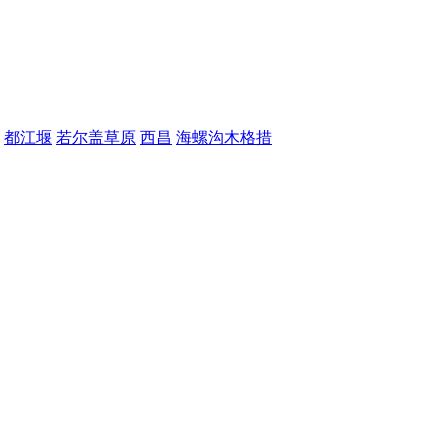
都江堰
若尔盖草原
西昌
海螺沟木格措