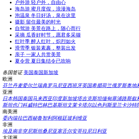
户外游
轻户外，自由心
海岛游
蜜月度假，浪漫海岛
泡温泉
冬日好汤，泉在这里
摄影
留住最美的时光
自驾游
美景在路上，随心而行
采摘
瓜香好时节，愿君多采撷
红叶季
醉人红叶，炽烈如火
滑雪季
银装素裹，整装出发
亲子
一家人共赏美景
夏令营
夏日集结令已吹响
各国签证
美国
泰国
新加坡
欧洲
芬兰
丹麦
爱尔兰
瑞典
罗马尼亚
西班牙
英国
希腊
荷兰
俄罗斯
奥地
亚洲
日本
韩国
泰国
马来西亚
印度
新加坡
塔吉克斯坦
缅甸
塞浦路斯
叙
斯坦
也门
科威特
巴林
巴基斯坦
文莱
卡塔尔
以色列
斯里兰卡
沙特
南美洲
委内瑞拉
巴西
秘鲁
智利
阿根廷
玻利维亚
非洲
埃及
南非
突尼斯
坦桑尼亚
塞舌尔
安哥拉
尼日利亚
大洋洲