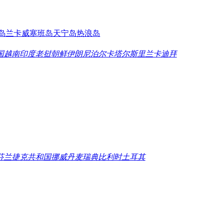
岛
兰卡威
塞班岛
天宁岛
热浪岛
国
越南
印度
老挝
朝鲜
伊朗
尼泊尔
卡塔尔
斯里兰卡
迪拜
芬兰
捷克共和国
挪威
丹麦
瑞典
比利时
土耳其