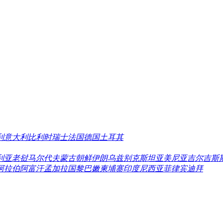
利
意大利
比利时
瑞士
法国
德国
土耳其
利亚
老挝
马尔代夫
蒙古
朝鲜
伊朗
乌兹别克斯坦
亚美尼亚
吉尔吉斯
阿拉伯
阿富汗
孟加拉国
黎巴嫩
柬埔寨
印度尼西亚
菲律宾
迪拜