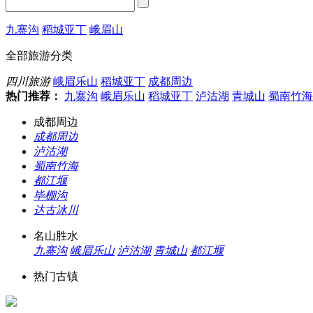
九寨沟
稻城亚丁
峨眉山
全部旅游分类
四川旅游
峨眉乐山
稻城亚丁
成都周边
热门推荐：
九寨沟
峨眉乐山
稻城亚丁
泸沽湖
青城山
蜀南竹海
成都周边
成都周边
泸沽湖
蜀南竹海
都江堰
毕棚沟
达古冰川
名山胜水
九寨沟
峨眉乐山
泸沽湖
青城山
都江堰
热门古镇