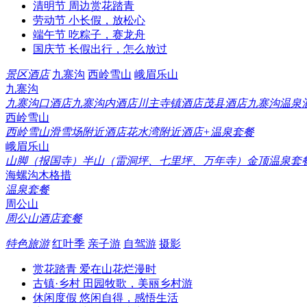
清明节
周边赏花踏青
劳动节
小长假，放松心
端午节
吃粽子，赛龙舟
国庆节
长假出行，怎么放过
景区酒店
九寨沟
西岭雪山
峨眉乐山
九寨沟
九寨沟口酒店
九寨沟内酒店
川主寺镇酒店
茂县酒店
九寨沟温泉
西岭雪山
西岭雪山滑雪场附近酒店
花水湾附近酒店+温泉套餐
峨眉乐山
山脚（报国寺）
半山（雷洞坪、七里坪、万年寺）
金顶
温泉套
海螺沟木格措
温泉套餐
周公山
周公山酒店套餐
特色旅游
红叶季
亲子游
自驾游
摄影
赏花踏青
爱在山花烂漫时
古镇·乡村
田园牧歌，美丽乡村游
休闲度假
悠闲自得，感悟生活