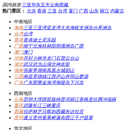
国内旅游
三亚
华东五市
云南
西藏
热门景区：
大连
香港
三亚
台湾
厦门
广西
山东
丽江
内蒙古
中南地区
海南
三亚
三亚湾
亚龙湾
大东海
蜈支洲岛
分界洲岛
台湾
台湾
香港
香港
迪士尼乐园
广西
南宁
北海
桂林
阳朔
涠洲岛
广西
澳门
澳门
河南
开封
少林寺
龙门石窟
云台山
湖北
武汉
武当山
湖北
神农架
湖南
张家界
湖南
凤凰古城
韶山
江西
南昌
景德镇
江西
庐山
井冈山
婺源
广东
广东
巽寮金海湾
海陵岛
下川岛
西南地区
云南
昆明
大理
西双版纳
普洱
丽江
香格里拉
腾冲
瑞丽
重庆
武隆
长江三峡
重庆
西藏
拉萨
林芝
日喀则
西藏
布达拉宫
贵州
遵义
贵州
黄果树瀑布
西江千户苗寨
华北地区