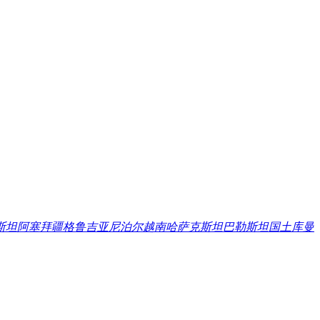
斯坦
阿塞拜疆
格鲁吉亚
尼泊尔
越南
哈萨克斯坦
巴勒斯坦国
土库曼