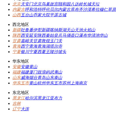
北京
天安门
北京
鸟巢
故宫
颐和园
八达岭长城
天坛
内蒙古
呼和浩特
呼伦贝尔
内蒙古
库布齐沙漠
希拉穆仁草原
山西
五台山
乔家大院
平遥古城
西北地区
新疆
吐鲁番
伊犁
新疆
喀纳斯湖
天山天池
火焰山
陕西
西安
延安
陕西
秦始皇兵马俑
壶口瀑布
华清池
华山
甘肃
嘉峪关
甘肃
敦煌
玉门关
青海
西宁
青海
青海湖
塔尔寺
宁夏
银川
宁夏
西夏王陵
沙坡头
华东地区
安徽
安徽
黄山
福建
福建
厦门
鼓浪屿
武夷山
山东
威海
烟台
青岛
山东
泰山
华东五市
黄山
杭州
华东五市
苏州
上海
南京
东北地区
黑龙江
哈尔滨
黑龙江
亚布力
吉林
辽宁
大连