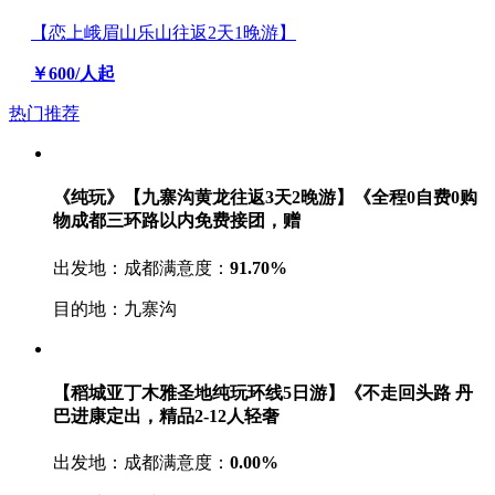
【恋上峨眉山乐山往返2天1晚游】
￥600/人起
热门推荐
《纯玩》【九寨沟黄龙往返3天2晚游】《全程0自费0购
物成都三环路以内免费接团，赠
出发地：成都
满意度：
91.70%
目的地：九寨沟
【稻城亚丁木雅圣地纯玩环线5日游】《不走回头路 丹
巴进康定出，精品2-12人轻奢
出发地：成都
满意度：
0.00%