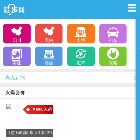
四川
国内
出境
租车
签证
酒店
汇率
攻略
私人订制
火爆套餐
￥600/人起
【恋上峨眉山乐山往返2天1