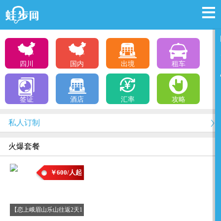
四川
国内
出境
租车
签证
酒店
汇率
攻略
私人订制
火爆套餐
￥600/人起
【恋上峨眉山乐山往返2天1